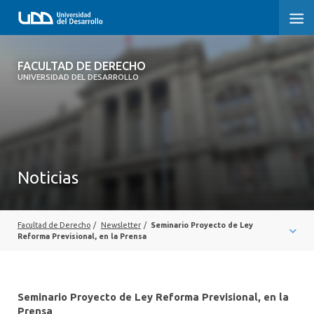
FACULTAD DE DERECHO
FACULTAD DE DERECHO
UNIVERSIDAD DEL DESARROLLO
INICIO
SOBRE LA FACULTAD
CARRERAS
Noticias
POSTGRADOS Y EDUCACIÓN CONTINUA
PROFESORES
Facultad de Derecho
/
Newsletter
/
Seminario Proyecto de Ley
Reforma Previsional, en la Prensa
INVESTIGACIÓN
VINCULACIÓN CON EL MEDIO
Seminario Proyecto de Ley Reforma Previsional, en la
Prensa