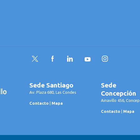
Twitter
Facebook
LinkedIn
YouTube
Instagram
Sede Santiago
Sede
Concepción
Av. Plaza 680, Las Condes
Ainavillo 456, Concep
Contacto
|
Mapa
Contacto
|
Mapa