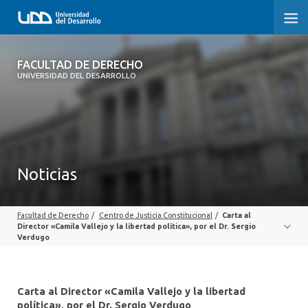
FACULTAD DE DERECHO
FACULTAD DE DERECHO
UNIVERSIDAD DEL DESARROLLO
INICIO
SOBRE LA FACULTAD
CARRERAS
Noticias
POSTGRADOS Y EDUCACIÓN CONTINUA
Facultad de Derecho
/
Centro de Justicia Constitucional
/
Carta al
PROFESORES
Director «Camila Vallejo y la libertad política», por el Dr. Sergio
Verdugo
INVESTIGACIÓN
VINCULACIÓN CON EL MEDIO
Carta al Director «Camila Vallejo y la libertad
política», por el Dr. Sergio Verdugo