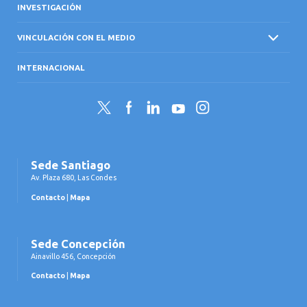
INVESTIGACIÓN
VINCULACIÓN CON EL MEDIO
INTERNACIONAL
Twitter
Facebook
LinkedIn
YouTube
Instagram
Sede Santiago
Av. Plaza 680, Las Condes
Contacto
|
Mapa
Sede Concepción
Ainavillo 456, Concepción
Contacto
|
Mapa