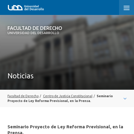
FACULTAD DE DERECHO
FACULTAD DE DERECHO
UNIVERSIDAD DEL DESARROLLO
INICIO
SOBRE LA FACULTAD
CARRERAS
Noticias
POSTGRADOS Y EDUCACIÓN CONTINUA
PROFESORES
Facultad de Derecho
/
Centro de Justicia Constitucional
/
Seminario
Proyecto de Ley Reforma Previsional, en la Prensa.
INVESTIGACIÓN
VINCULACIÓN CON EL MEDIO
Seminario Proyecto de Ley Reforma Previsional, en la
Prensa.