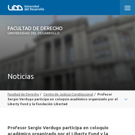
FACULTAD DE DERECHO
FACULTAD DE DERECHO
UNIVERSIDAD DEL DESARROLLO
INICIO
SOBRE LA FACULTAD
CARRERAS
Noticias
POSTGRADOS Y EDUCACIÓN CONTINUA
Facultad de Derecho
/
Centro de Justicia Constitucional
/
Profesor
PROFESORES
Sergio Verdugo participa en coloquio académico organizado por el
Liberty Fund y la Fundación Libertad
INVESTIGACIÓN
VINCULACIÓN CON EL MEDIO
Profesor Sergio Verdugo participa en coloquio
académico organizado por el Liberty Fund y la