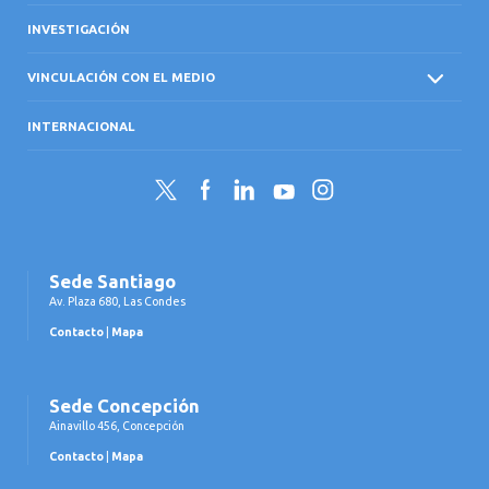
INVESTIGACIÓN
VINCULACIÓN CON EL MEDIO
INTERNACIONAL
Twitter
Facebook
LinkedIn
YouTube
Instagram
Sede Santiago
Av. Plaza 680, Las Condes
Contacto
|
Mapa
Sede Concepción
Ainavillo 456, Concepción
Contacto
|
Mapa