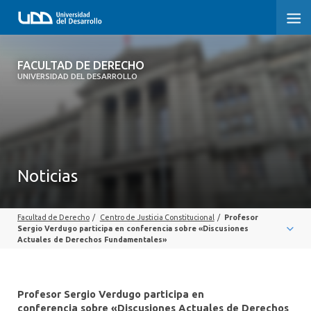
FACULTAD DE DERECHO
FACULTAD DE DERECHO
UNIVERSIDAD DEL DESARROLLO
INICIO
SOBRE LA FACULTAD
CARRERAS
Noticias
POSTGRADOS Y EDUCACIÓN CONTINUA
Facultad de Derecho
/
Centro de Justicia Constitucional
/
Profesor
PROFESORES
Sergio Verdugo participa en conferencia sobre «Discusiones
Actuales de Derechos Fundamentales»
INVESTIGACIÓN
VINCULACIÓN CON EL MEDIO
Profesor Sergio Verdugo participa en
conferencia sobre «Discusiones Actuales de Derechos