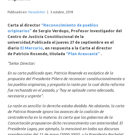
INTERNACIONAL
Publicado en:
Newsletter
|
3 octubre, 2018
Carta al director
“Reconocimiento de pueblos
originarios”
de Sergio Verdugo, Profesor Investigador del
Centro de Justicia Constitucional de la
universidad,Publicada el jueves 27 de septiembre en el
diario
El Mercurio
, en respuesta a la Carta al director
de Patricio Rosende, titulada
“Plan Araucanía”
.
“Señor Director:
En su carta publicada ayer, Patricio Rosende es escéptico de la
propuesta del Presidente Piñera de reconocer constitucionalmente a
los pueblos originarios, y pregunta la razón por la cual dicha reforma
fue rechazada en el pasado, y “hoy se aplaude como adecuada,
necesaria y urgente”.
La razón es sencilla: la derecha estaba dividida. No obstante, la carta
de Patricio Rosende ignora los avances de la coalición de
centroderecha en la materia. Es cierto que los gobiernos de la
Concertación propusieron dicho reconocimiento con anterioridad. El
Presidente Lagos, por ejemplo, lo mencionó en todos sus discursos
presidenciales del 21 de mayo (2000-2005), y la Presidenta Bachelet