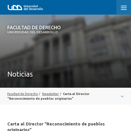
FACULTAD DE DERECHO
FACULTAD DE DERECHO
UNIVERSIDAD DEL DESARROLLO
INICIO
SOBRE LA FACULTAD
CARRERAS
Noticias
POSTGRADOS Y EDUCACIÓN CONTINUA
PROFESORES
Facultad de Derecho
/
Newsletter
/
Carta al Director
“Reconocimiento de pueblos originarios”
INVESTIGACIÓN
VINCULACIÓN CON EL MEDIO
Carta al Director “Reconocimiento de pueblos
originarios”