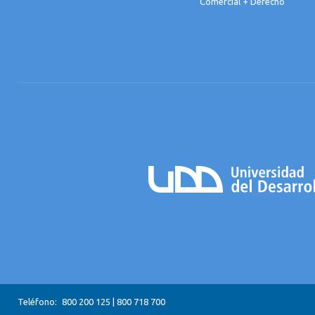
Comercial + Derecho
Teléfono:
800 200 125
|
800 718 700