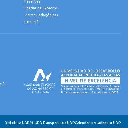
Pasantías
Charlas de Expertos
Visitas Pedagógicas
Extensión
ción
Biblioteca UDD
Mi UDD
Transparencia UDD
Calendario Académico UDD