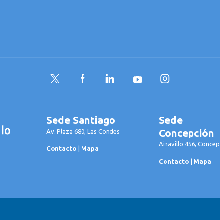
Twitter
Facebook
LinkedIn
YouTube
Instagram
Sede Santiago
Sede
Concepción
Av. Plaza 680, Las Condes
Ainavillo 456, Concep
Contacto
|
Mapa
Contacto
|
Mapa