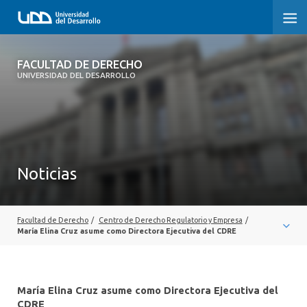
FACULTAD DE DERECHO
FACULTAD DE DERECHO
UNIVERSIDAD DEL DESARROLLO
INICIO
SOBRE LA FACULTAD
CARRERAS
Noticias
POSTGRADOS Y EDUCACIÓN CONTINUA
PROFESORES
Facultad de Derecho
/
Centro de Derecho Regulatorio y Empresa
/
María Elina Cruz asume como Directora Ejecutiva del CDRE
INVESTIGACIÓN
VINCULACIÓN CON EL MEDIO
María Elina Cruz asume como Directora Ejecutiva del
CDRE