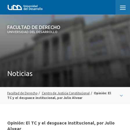
FACULTAD DE DERECHO
FACULTAD DE DERECHO
UNIVERSIDAD DEL DESARROLLO
INICIO
SOBRE LA FACULTAD
CARRERAS
Noticias
POSTGRADOS Y EDUCACIÓN CONTINUA
PROFESORES
Facultad de Derecho
/
Centro de Justicia Constitucional
/
Opinión: El
TC y el desguace institucional, por Julio Alvear
INVESTIGACIÓN
VINCULACIÓN CON EL MEDIO
Opinión: El TC y el desguace institucional, por Julio
Alvear