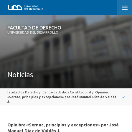
FACULTAD DE DERECHO
FACULTAD DE DERECHO
UNIVERSIDAD DEL DESARROLLO
INICIO
SOBRE LA FACULTAD
CARRERAS
Noticias
POSTGRADOS Y EDUCACIÓN CONTINUA
Facultad de Derecho
/
Centro de Justicia Constitucional
/
Opinión:
PROFESORES
«Sernac, principios y excepciones» por José Manuel Díaz de Valdés
J.
INVESTIGACIÓN
VINCULACIÓN CON EL MEDIO
Opinión: «Sernac, principios y excepciones» por José
Manuel Díaz de Valdés J.