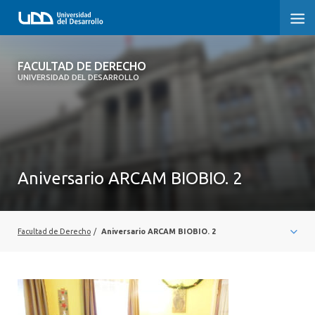
FACULTAD DE DERECHO
FACULTAD DE DERECHO
UNIVERSIDAD DEL DESARROLLO
INICIO
SOBRE LA FACULTAD
CARRERAS
Aniversario ARCAM BIOBIO. 2
POSTGRADOS Y EDUCACIÓN CONTINUA
PROFESORES
Facultad de Derecho
/
Aniversario ARCAM BIOBIO. 2
INVESTIGACIÓN
VINCULACIÓN CON EL MEDIO