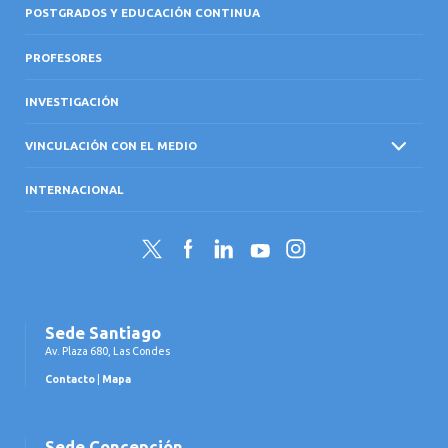
POSTGRADOS Y EDUCACIÓN CONTINUA
PROFESORES
INVESTIGACIÓN
VINCULACIÓN CON EL MEDIO
INTERNACIONAL
Twitter
Facebook
LinkedIn
YouTube
Instagram
Sede Santiago
Av. Plaza 680, Las Condes
Contacto
|
Mapa
Sede Concepción