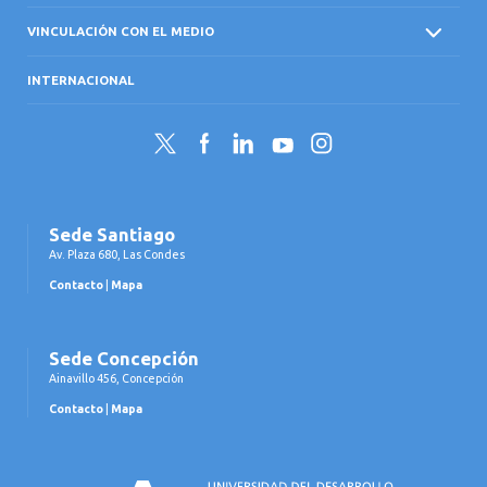
VINCULACIÓN CON EL MEDIO
INTERNACIONAL
Twitter
Facebook
LinkedIn
YouTube
Instagram
Sede Santiago
Av. Plaza 680, Las Condes
Contacto
|
Mapa
Sede Concepción
Ainavillo 456, Concepción
Contacto
|
Mapa