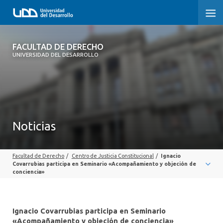
FACULTAD DE DERECHO
FACULTAD DE DERECHO
UNIVERSIDAD DEL DESARROLLO
INICIO
SOBRE LA FACULTAD
CARRERAS
Noticias
POSTGRADOS Y EDUCACIÓN CONTINUA
Facultad de Derecho
/
Centro de Justicia Constitucional
/
Ignacio
PROFESORES
Covarrubias participa en Seminario «Acompañamiento y objeción de
conciencia»
INVESTIGACIÓN
VINCULACIÓN CON EL MEDIO
Ignacio Covarrubias participa en Seminario
«Acompañamiento y objeción de conciencia»