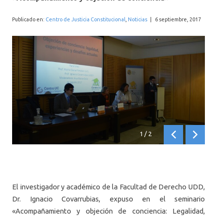
INTERNACIONAL
Publicado en:
Centro de Justicia Constitucional
,
Noticias
|
6 septiembre, 2017
1
/
2
Anterior
Siguien
El investigador y académico de la Facultad de Derecho UDD,
Dr. Ignacio Covarrubias, expuso en el seminario
«Acompañamiento y objeción de conciencia: Legalidad,