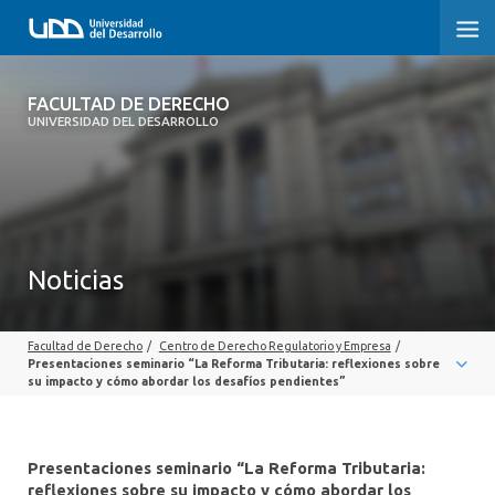
FACULTAD DE DERECHO
FACULTAD DE DERECHO
UNIVERSIDAD DEL DESARROLLO
INICIO
SOBRE LA FACULTAD
CARRERAS
Noticias
POSTGRADOS Y EDUCACIÓN CONTINUA
Facultad de Derecho
/
Centro de Derecho Regulatorio y Empresa
/
PROFESORES
Presentaciones seminario “La Reforma Tributaria: reflexiones sobre
su impacto y cómo abordar los desafíos pendientes”
INVESTIGACIÓN
VINCULACIÓN CON EL MEDIO
Presentaciones seminario “La Reforma Tributaria:
reflexiones sobre su impacto y cómo abordar los