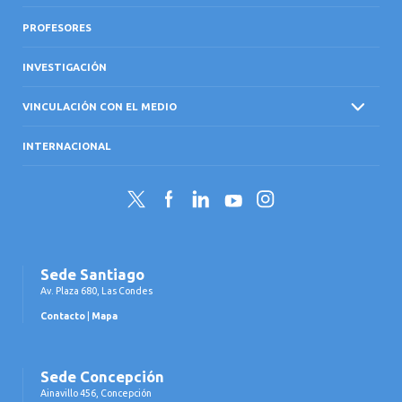
PROFESORES
INVESTIGACIÓN
VINCULACIÓN CON EL MEDIO
INTERNACIONAL
Twitter
Facebook
LinkedIn
YouTube
Instagram
Sede Santiago
Av. Plaza 680, Las Condes
Contacto
|
Mapa
Sede Concepción
Ainavillo 456, Concepción