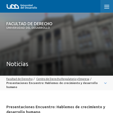
FACULTAD DE DERECHO
FACULTAD DE DERECHO
UNIVERSIDAD DEL DESARROLLO
INICIO
SOBRE LA FACULTAD
CARRERAS
Noticias
POSTGRADOS Y EDUCACIÓN CONTINUA
Facultad de Derecho
/
Centro de Derecho Regulatorio y Empresa
/
PROFESORES
Presentaciones Encuentro: Hablemos de crecimiento y desarrollo
humano
INVESTIGACIÓN
VINCULACIÓN CON EL MEDIO
Presentaciones Encuentro: Hablemos de crecimiento y
desarrollo humano