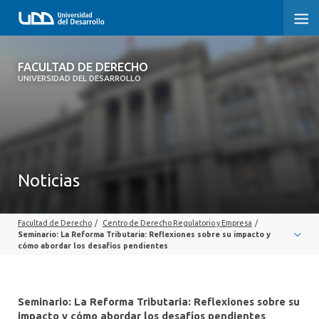
FACULTAD DE DERECHO
FACULTAD DE DERECHO
UNIVERSIDAD DEL DESARROLLO
INICIO
SOBRE LA FACULTAD
CARRERAS
Noticias
POSTGRADOS Y EDUCACIÓN CONTINUA
Facultad de Derecho
/
Centro de Derecho Regulatorio y Empresa
/
PROFESORES
Seminario: La Reforma Tributaria: Reflexiones sobre su impacto y
cómo abordar los desafíos pendientes
INVESTIGACIÓN
VINCULACIÓN CON EL MEDIO
Seminario: La Reforma Tributaria: Reflexiones sobre su
impacto y cómo abordar los desafíos pendientes