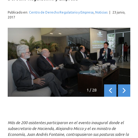
INTERNACIONAL
Publicado en:
Centro de Derecho Regulatorio y Empresa
,
Noticias
|
23 junio,
2017
1
/
28
Anterior
Siguien
Más de 200 asistentes participaron en el evento inaugural donde el
subsecretario de Hacienda, Alejandro Micco y el ex ministro de
Economía, Juan Andrés Fontaine, contrapusieron sus posturas sobre la