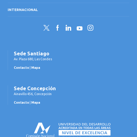
INTERNACIONAL
Twitter
Facebook
LinkedIn
YouTube
Instagram
Sede Santiago
Av. Plaza 680, Las Condes
Contacto
|
Mapa
Sede Concepción
Ainavillo 456, Concepción
Contacto
|
Mapa