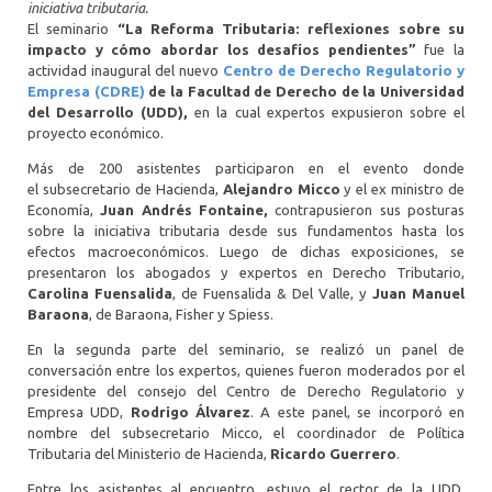
iniciativa tributaria.
El seminario
“La Reforma Tributaria: reflexiones sobre su
impacto y cómo abordar los desafíos pendientes”
fue la
actividad inaugural del nuevo
Centro de Derecho Regulatorio y
Empresa (CDRE)
de la Facultad de Derecho de la Universidad
del Desarrollo (UDD),
en la cual expertos expusieron sobre el
proyecto económico.
Más de 200 asistentes participaron en el evento donde
el subsecretario de Hacienda,
Alejandro Micco
y
el ex ministro de
Economía,
Juan Andrés Fontaine,
contrapusieron sus posturas
sobre la iniciativa tributaria desde sus fundamentos hasta los
efectos macroeconómicos. Luego de dichas exposiciones, se
presentaron los abogados y expertos en Derecho Tributario,
Carolina Fuensalida
, de Fuensalida & Del Valle, y
Juan Manuel
Baraona
, de Baraona, Fisher y Spiess.
En la segunda parte del seminario, se realizó un panel de
conversación entre los expertos, quienes fueron moderados por el
presidente del consejo del Centro de Derecho Regulatorio y
Empresa UDD,
Rodrigo Álvarez
. A este panel, se incorporó en
nombre del subsecretario Micco, el coordinador de Política
Tributaria del Ministerio de Hacienda,
Ricardo Guerrero
.
Entre los asistentes al encuentro, estuvo el rector de la UDD,