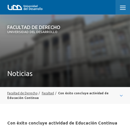
FACULTAD DE DERECHO
FACULTAD DE DERECHO
UNIVERSIDAD DEL DESARROLLO
INICIO
SOBRE LA FACULTAD
CARRERAS
Noticias
POSTGRADOS Y EDUCACIÓN CONTINUA
PROFESORES
Facultad de Derecho
/
Facultad
/
Con éxito concluye actividad de
Educación Continua
INVESTIGACIÓN
VINCULACIÓN CON EL MEDIO
Con éxito concluye actividad de Educación Continua