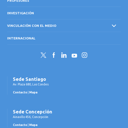
PROFESORES
INVESTIGACIÓN
VINCULACIÓN CON EL MEDIO
INTERNACIONAL
Twitter
Facebook
LinkedIn
YouTube
Instagram
Sede Santiago
Av. Plaza 680, Las Condes
Contacto
|
Mapa
Sede Concepción
Ainavillo 456, Concepción
Contacto
|
Mapa