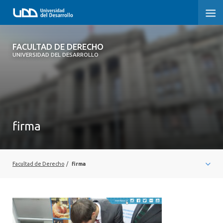
FACULTAD DE DERECHO
FACULTAD DE DERECHO
UNIVERSIDAD DEL DESARROLLO
INICIO
SOBRE LA FACULTAD
CARRERAS
firma
POSTGRADOS Y EDUCACIÓN CONTINUA
PROFESORES
Facultad de Derecho
/
firma
INVESTIGACIÓN
VINCULACIÓN CON EL MEDIO