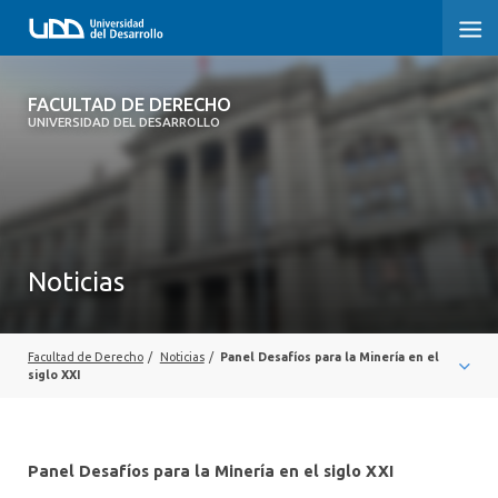
FACULTAD DE DERECHO
FACULTAD DE DERECHO
UNIVERSIDAD DEL DESARROLLO
INICIO
SOBRE LA FACULTAD
CARRERAS
Noticias
POSTGRADOS Y EDUCACIÓN CONTINUA
PROFESORES
Facultad de Derecho
/
Noticias
/
Panel Desafíos para la Minería en el
siglo XXI
INVESTIGACIÓN
VINCULACIÓN CON EL MEDIO
Panel Desafíos para la Minería en el siglo XXI