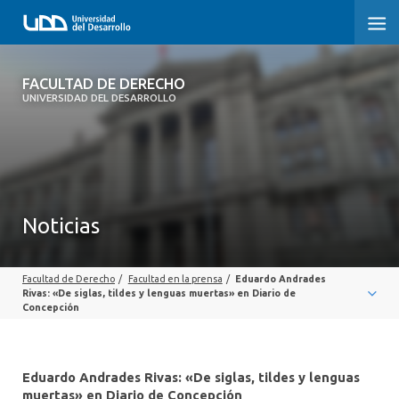
FACULTAD DE DERECHO
FACULTAD DE DERECHO
UNIVERSIDAD DEL DESARROLLO
INICIO
SOBRE LA FACULTAD
CARRERAS
Noticias
POSTGRADOS Y EDUCACIÓN CONTINUA
Facultad de Derecho
/
Facultad en la prensa
/
Eduardo Andrades
PROFESORES
Rivas: «De siglas, tildes y lenguas muertas» en Diario de
Concepción
INVESTIGACIÓN
VINCULACIÓN CON EL MEDIO
Eduardo Andrades Rivas: «De siglas, tildes y lenguas
muertas» en Diario de Concepción