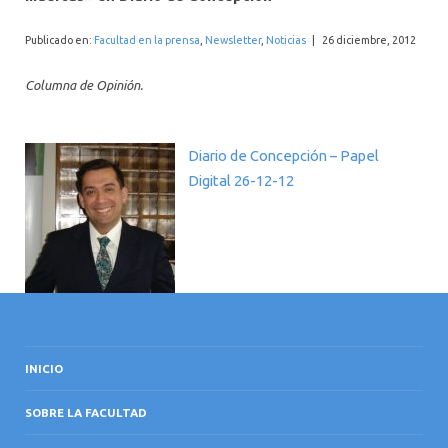
INTERNACIONAL
Publicado en:
Facultad en la prensa
,
Newsletter
,
Noticias
|
26 diciembre, 2012
Columna de Opinión.
Diario de Concepción – Papel
Digital 26-12-12
INICIO
SOBRE LA FACULTAD