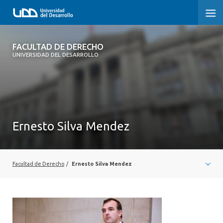
FACULTAD DE DERECHO
FACULTAD DE DERECHO
UNIVERSIDAD DEL DESARROLLO
INICIO
SOBRE LA FACULTAD
CARRERAS
Ernesto Silva Mendez
POSTGRADOS Y EDUCACIÓN CONTINUA
PROFESORES
Facultad de Derecho
/
Ernesto Silva Mendez
INVESTIGACIÓN
VINCULACIÓN CON EL MEDIO