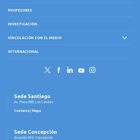
PROFESORES
INVESTIGACIÓN
VINCULACIÓN CON EL MEDIO
INTERNACIONAL
Twitter
Facebook
LinkedIn
YouTube
Instagram
Sede Santiago
Av. Plaza 680, Las Condes
Contacto
|
Mapa
Sede Concepción
Ainavillo 456, Concepción