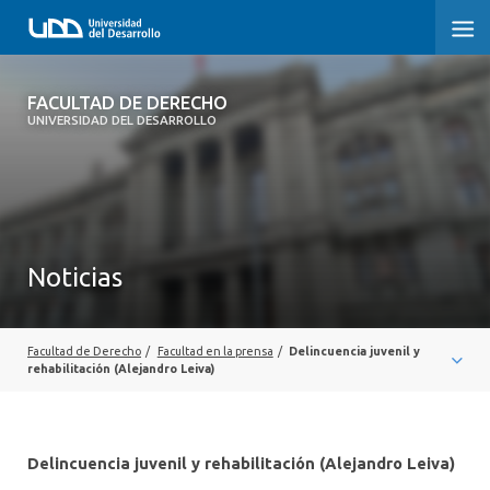
FACULTAD DE DERECHO
FACULTAD DE DERECHO
UNIVERSIDAD DEL DESARROLLO
INICIO
SOBRE LA FACULTAD
CARRERAS
Noticias
POSTGRADOS Y EDUCACIÓN CONTINUA
PROFESORES
Facultad de Derecho
/
Facultad en la prensa
/
Delincuencia juvenil y
rehabilitación (Alejandro Leiva)
INVESTIGACIÓN
VINCULACIÓN CON EL MEDIO
Delincuencia juvenil y rehabilitación (Alejandro Leiva)