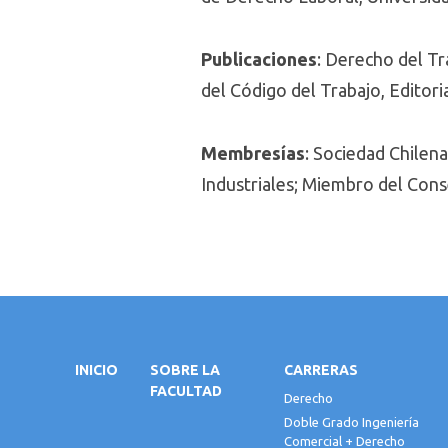
Publicaciones
: Derecho del Tra
del Código del Trabajo, Editoria
Membresías
: Sociedad Chilen
Industriales; Miembro del Cons
INICIO
SOBRE LA
CARRERAS
FACULTAD
Derecho
Doble Grado Ingeniería
Comercial + Derecho