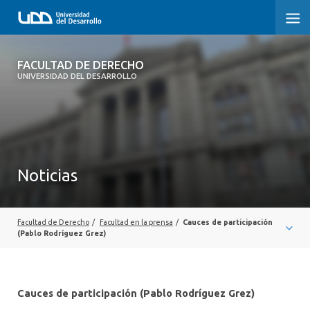
FACULTAD DE DERECHO
FACULTAD DE DERECHO
UNIVERSIDAD DEL DESARROLLO
INICIO
SOBRE LA FACULTAD
CARRERAS
Noticias
POSTGRADOS Y EDUCACIÓN CONTINUA
PROFESORES
Facultad de Derecho
/
Facultad en la prensa
/
Cauces de participación
(Pablo Rodríguez Grez)
INVESTIGACIÓN
VINCULACIÓN CON EL MEDIO
Cauces de participación (Pablo Rodríguez Grez)