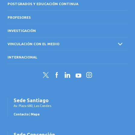
POSTGRADOS Y EDUCACIÓN CONTINUA
PROFESORES
INVESTIGACIÓN
VINCULACIÓN CON EL MEDIO
INTERNACIONAL
Twitter
Facebook
LinkedIn
YouTube
Instagram
Sede Santiago
Av. Plaza 680, Las Condes
Contacto
|
Mapa
Sede Concepción