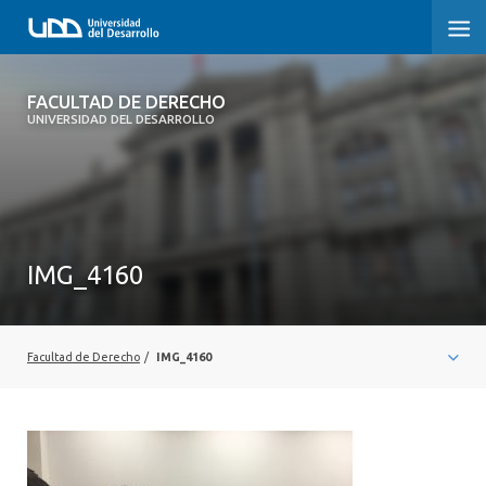
FACULTAD DE DERECHO
FACULTAD DE DERECHO
UNIVERSIDAD DEL DESARROLLO
INICIO
SOBRE LA FACULTAD
CARRERAS
IMG_4160
POSTGRADOS Y EDUCACIÓN CONTINUA
PROFESORES
Facultad de Derecho
/
IMG_4160
INVESTIGACIÓN
VINCULACIÓN CON EL MEDIO