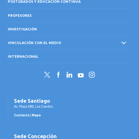
POSTGRADOS Y EDUCACIÓN CONTINUA
PROFESORES
INVESTIGACIÓN
VINCULACIÓN CON EL MEDIO
INTERNACIONAL
Twitter
Facebook
LinkedIn
YouTube
Instagram
Sede Santiago
Av. Plaza 680, Las Condes
Contacto
|
Mapa
Sede Concepción