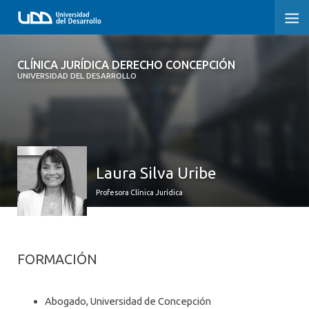
CLÍNICA JURÍDICA DERECHO
CLÍNICA JURÍDICA DERECHO CONCEPCIÓN
CONCEPCIÓN
UNIVERSIDAD DEL DESARROLLO
INICIO
SOBRE LA CLÍNICA
Laura Silva Uribe
CONVENIOS
Profesora Clínica Jurídica
NOTICIAS
MEMORIAS ANUALES
FORMACIÓN
CONDICIONES DE ATENCIÓN
Abogado, Universidad de Concepción