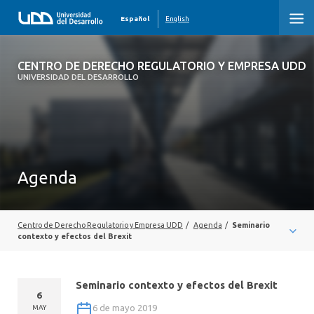
Español
English
CENTRO DE DERECHO REGULATORIO Y
CENTRO DE DERECHO REGULATORIO Y EMPRESA UDD
EMPRESA UDD
UNIVERSIDAD DEL DESARROLLO
INICIO
QUIENES SOMOS
Agenda
ÁREAS DE ESTUDIO
ACTIVIDADES
Centro de Derecho Regulatorio y Empresa UDD
/
Agenda
/
Seminario
PUBLICACIONES
contexto y efectos del Brexit
PRENSA
Seminario contexto y efectos del Brexit
6
OBSERVATORIOS
6 de mayo 2019
MAY