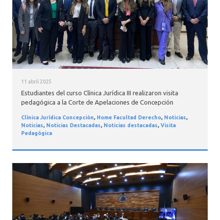
11 abril 2025
Estudiantes del curso Clínica Jurídica III realizaron visita
pedagógica a la Corte de Apelaciones de Concepción
Clínica Jurídica Concepción
,
Home Facultad Derecho
,
Noticias
,
Noticias
,
Noticias Destacadas
,
Noticias destacadas
,
Visita
Pedagógica