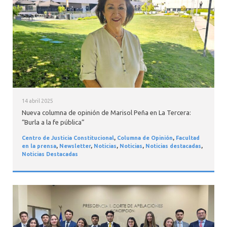
INTERNACIONAL
14 abril 2025
Nueva columna de opinión de Marisol Peña en La Tercera:
“Burla a la fe pública”
Centro de Justicia Constitucional
,
Columna de Opinión
,
Facultad
en la prensa
,
Newsletter
,
Noticias
,
Noticias
,
Noticias destacadas
,
Noticias Destacadas