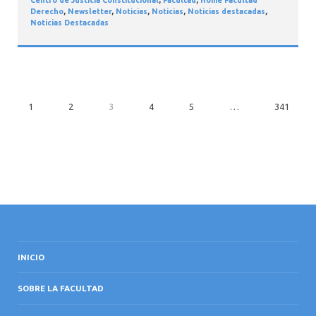
Derecho
,
Newsletter
,
Noticias
,
Noticias
,
Noticias destacadas
,
Noticias Destacadas
1
2
3
4
5
…
341
INICIO
SOBRE LA FACULTAD