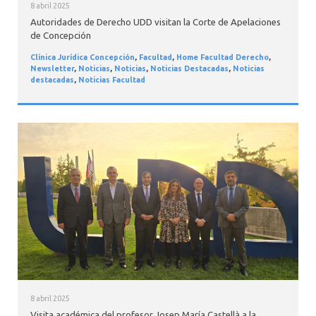
8 abril 2025
Autoridades de Derecho UDD visitan la Corte de Apelaciones
de Concepción
Clínica Jurídica Concepción
,
Facultad
,
Home Facultad Derecho
,
Newsletter
,
Noticias
,
Noticias
,
Noticias Destacadas
,
Noticias
destacadas
,
Noticias Facultad
8 abril 2025
Visita académica del profesor Josep María Castellà a la