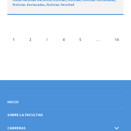
Noticias destacadas
,
Noticias Facultad
1
2
3
4
5
…
14
INICIO
SOBRE LA FACULTAD
CARRERAS