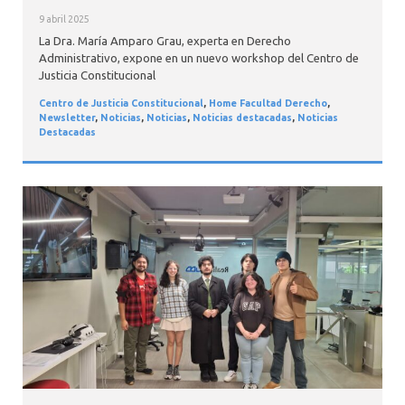
9 abril 2025
La Dra. María Amparo Grau, experta en Derecho
Administrativo, expone en un nuevo workshop del Centro de
Justicia Constitucional
Centro de Justicia Constitucional
,
Home Facultad Derecho
,
Newsletter
,
Noticias
,
Noticias
,
Noticias destacadas
,
Noticias
Destacadas