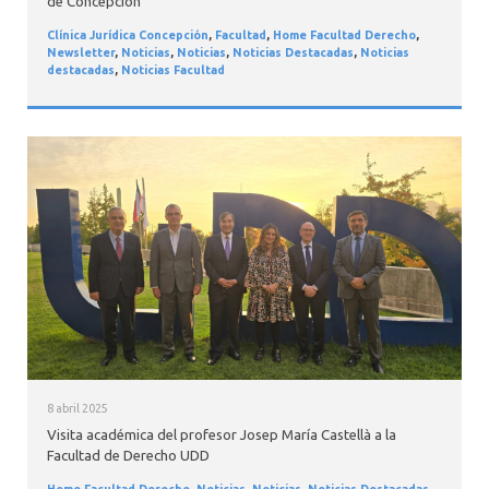
de Concepción
Clínica Jurídica Concepción
,
Facultad
,
Home Facultad Derecho
,
Newsletter
,
Noticias
,
Noticias
,
Noticias Destacadas
,
Noticias
destacadas
,
Noticias Facultad
8 abril 2025
Visita académica del profesor Josep María Castellà a la
Facultad de Derecho UDD
Home Facultad Derecho
,
Noticias
,
Noticias
,
Noticias Destacadas
,