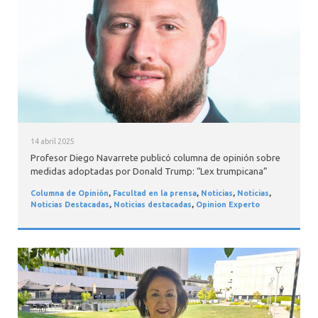
INTERNACIONAL
14 abril 2025
Profesor Diego Navarrete publicó columna de opinión sobre
medidas adoptadas por Donald Trump: “Lex trumpicana”
Columna de Opinión
,
Facultad en la prensa
,
Noticias
,
Noticias
,
Noticias Destacadas
,
Noticias destacadas
,
Opinion Experto