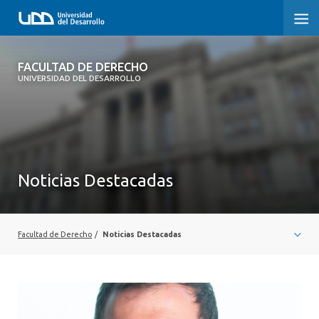
FACULTAD DE DERECHO
FACULTAD DE DERECHO
UNIVERSIDAD DEL DESARROLLO
INICIO
SOBRE LA FACULTAD
CARRERAS
Noticias Destacadas
POSTGRADOS Y EDUCACIÓN CONTINUA
PROFESORES
Facultad de Derecho
/
Noticias Destacadas
INVESTIGACIÓN
VINCULACIÓN CON EL MEDIO