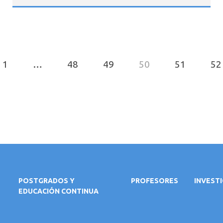
1
…
48
49
50
51
52
POSTGRADOS Y
PROFESORES
INVEST
EDUCACIÓN CONTINUA