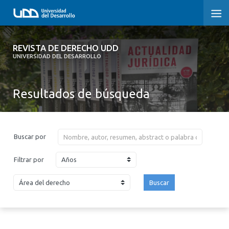
REVISTA DE DERECHO UDD
REVISTA DE DERECHO UDD
UNIVERSIDAD DEL DESARROLLO
INICIO
Resultados de búsqueda
ACERCA DE LA REVISTA
EDICIONES ANTERIORES
Buscar por
CONVOCATORIA
Años
Filtrar por
CONTACTO Y SUSCRIPCIÓN
Buscar
2026
2025
2024
2023
2022
2021
2020
2019
2018
2017
2016
2015