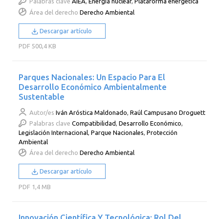
Palabras clave
AIEA
,
Energía nuclear
,
Plataforma energética
Área del derecho
Derecho Ambiental
Descargar artículo
PDF
500,4 KB
Parques Nacionales: Un Espacio Para El
Desarrollo Económico Ambientalmente
Sustentable
Autor/es
Iván Aróstica Maldonado
,
Raúl Campusano Droguett
Palabras clave
Compatibilidad
,
Desarrollo Económico
,
Legislación Internacional
,
Parque Nacionales
,
Protección
Ambiental
Área del derecho
Derecho Ambiental
Descargar artículo
PDF
1,4 MB
Innovación Científica Y Tecnológica: Rol Del