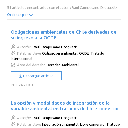
2014
2013
2012
2011
51 artículos encontrados con el autor «Raúl Campusano Droguett»
2010
2009
2008
2007
Ordenar por
2006
2005
2004
2003
Obligaciones ambientales de Chile derivadas de
2002
2001
2000
su ingreso a la OCDE
Autor/es
Raúl Campusano Droguett
Palabras clave
Obligación ambiental
,
OCDE
,
Tratado
Internacional
Área del derecho
Derecho Ambiental
Descargar artículo
PDF
746,1 KB
La opción y modalidades de integración de la
variable ambiental en tratados de libre comercio
Autor/es
Raúl Campusano Droguett
Palabras clave
Integración ambiental
,
Libre comercio
,
Tratado