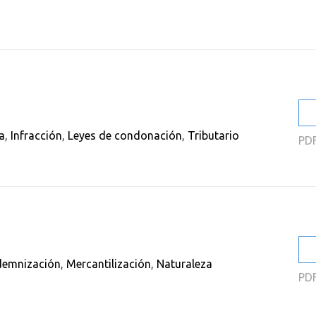
2
2
2
2
2
a
,
Infracción
,
Leyes de condonación
,
Tributario
PD
2
demnización
,
Mercantilización
,
Naturaleza
PD