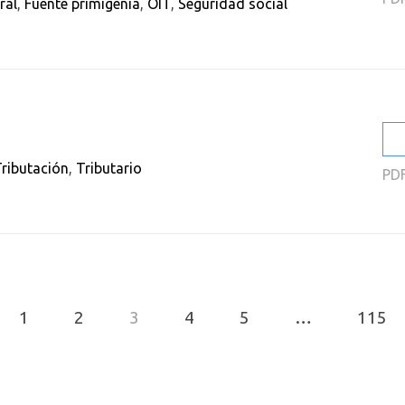
ral
,
Fuente primigenia
,
OIT
,
Seguridad social
ributación
,
Tributario
PD
1
2
3
4
5
…
115