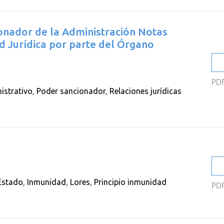
ionador de la Administración Notas
d Jurídica por parte del Órgano
PD
istrativo
,
Poder sancionador
,
Relaciones jurídicas
Estado
,
Inmunidad
,
Lores
,
Principio inmunidad
PD