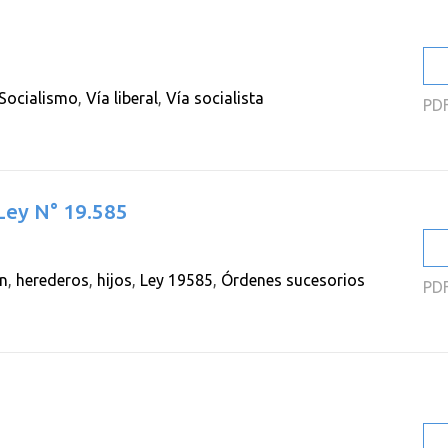
Socialismo
,
Vía liberal
,
Vía socialista
PD
Ley N° 19.585
ón
,
herederos
,
hijos
,
Ley 19585
,
Órdenes sucesorios
PD