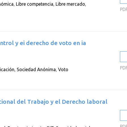
onómica
,
Libre competencia
,
Libre mercado
,
PD
ntrol y ei derecho de voto en ia
PD
icación
,
Sociedad Anónima
,
Voto
cional del Trabajo y el Derecho laboral
PD