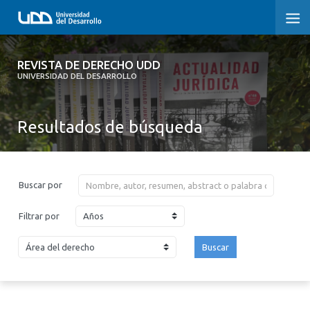
REVISTA DE DERECHO UDD
REVISTA DE DERECHO UDD
UNIVERSIDAD DEL DESARROLLO
INICIO
Resultados de búsqueda
ACERCA DE LA REVISTA
EDICIONES ANTERIORES
Buscar por
CONVOCATORIA
Años
Filtrar por
CONTACTO Y SUSCRIPCIÓN
Buscar
2026
2025
2024
2023
2022
2021
2020
2019
2018
2017
2016
2015