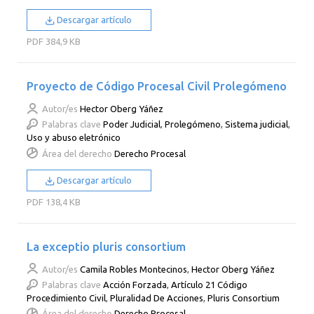
Descargar artículo
PDF
384,9 KB
Proyecto de Código Procesal Civil Prolegómeno
Autor/es
Hector Oberg Yáñez
Palabras clave
Poder Judicial
,
Prolegómeno
,
Sistema judicial
,
Uso y abuso eletrónico
Área del derecho
Derecho Procesal
Descargar artículo
PDF
138,4 KB
La exceptio pluris consortium
Autor/es
Camila Robles Montecinos
,
Hector Oberg Yáñez
Palabras clave
Acción Forzada
,
Artículo 21 Código
Procedimiento Civil
,
Pluralidad De Acciones
,
Pluris Consortium
Área del derecho
Derecho Procesal