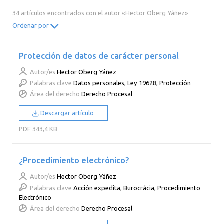
2014
2013
2012
2011
34 artículos encontrados con el autor «Hector Oberg Yáñez»
2010
2009
2008
2007
Ordenar por
2006
2005
2004
2003
Protección de datos de carácter personal
2002
2001
2000
Autor/es
Hector Oberg Yáñez
Palabras clave
Datos personales
,
Ley 19628
,
Protección
Área del derecho
Derecho Procesal
Descargar artículo
PDF
343,4 KB
¿Procedimiento electrónico?
Autor/es
Hector Oberg Yáñez
Palabras clave
Acción expedita
,
Burocrácia
,
Procedimiento
Electrónico
Área del derecho
Derecho Procesal