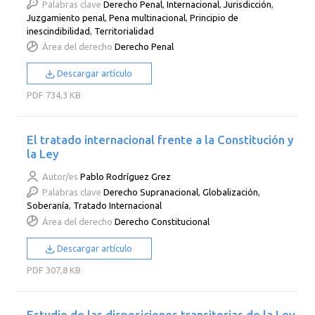
Palabras clave
Derecho Penal
,
Internacional
,
Jurisdicción
,
Juzgamiento penal
,
Pena multinacional
,
Principio de
inescindibilidad
,
Territorialidad
Área del derecho
Derecho Penal
Descargar artículo
PDF
734,3 KB
El tratado internacional frente a la Constitución y
la Ley
Autor/es
Pablo Rodríguez Grez
Palabras clave
Derecho Supranacional
,
Globalización
,
Soberanía
,
Tratado Internacional
Área del derecho
Derecho Constitucional
Descargar artículo
PDF
307,8 KB
Estudio de las disposiciones transitorias de la Ley