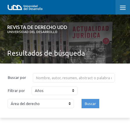
REVISTA DE DERECHO UDD
REVISTA DE DERECHO UDD
UNIVERSIDAD DEL DESARROLLO
INICIO
Resultados de búsqueda
ACERCA DE LA REVISTA
EDICIONES ANTERIORES
Buscar por
CONVOCATORIA
Años
Filtrar por
CONTACTO Y SUSCRIPCIÓN
Buscar
2026
2025
2024
2023
2022
2021
2020
2019
2018
2017
2016
2015