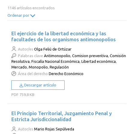
2014
2013
2012
2011
1146 artículos encontrados
2010
2009
2008
2007
Ordenar por
2006
2005
2004
2003
El ejercicio de la libertad económica y las
2002
2001
2000
facultades de los organismos antimonopolios
Autor/es
Olga Feliú de Ortúzar
Palabras clave
Antimonopolio
,
Comision preventiva
,
Comisión
Resolutiva
,
Fiscalía Nacional Económica
,
Libertad económica
,
Mercado
,
Monopolio
,
Regulación
Área del derecho
Derecho Económico
Descargar artículo
PDF
759,8 KB
El Principio Territorial, Juzgamiento Penal y
Estricta Jurisdiccionalidad
Autor/es
Mario Rojas Sepúlveda