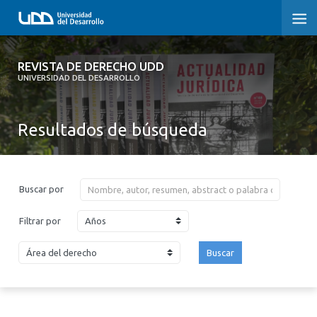
REVISTA DE DERECHO UDD
REVISTA DE DERECHO UDD
UNIVERSIDAD DEL DESARROLLO
INICIO
Resultados de búsqueda
ACERCA DE LA REVISTA
EDICIONES ANTERIORES
Buscar por
CONVOCATORIA
Años
Filtrar por
CONTACTO Y SUSCRIPCIÓN
Buscar
2026
2025
2024
2023
2022
2021
2020
2019
2018
2017
2016
2015