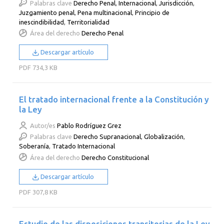
Palabras clave
Derecho Penal
,
Internacional
,
Jurisdicción
,
Juzgamiento penal
,
Pena multinacional
,
Principio de
inescindibilidad
,
Territorialidad
Área del derecho
Derecho Penal
Descargar artículo
PDF
734,3 KB
El tratado internacional frente a la Constitución y
la Ley
Autor/es
Pablo Rodríguez Grez
Palabras clave
Derecho Supranacional
,
Globalización
,
Soberanía
,
Tratado Internacional
Área del derecho
Derecho Constitucional
Descargar artículo
PDF
307,8 KB
Estudio de las disposiciones transitorias de la Ley