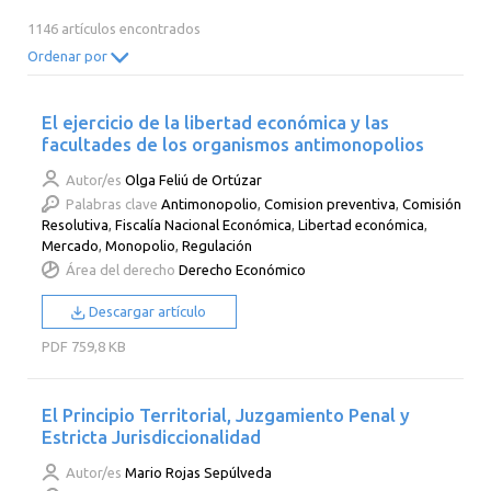
2014
2013
2012
2011
1146 artículos encontrados
2010
2009
2008
2007
Ordenar por
2006
2005
2004
2003
El ejercicio de la libertad económica y las
2002
2001
2000
facultades de los organismos antimonopolios
Autor/es
Olga Feliú de Ortúzar
Palabras clave
Antimonopolio
,
Comision preventiva
,
Comisión
Resolutiva
,
Fiscalía Nacional Económica
,
Libertad económica
,
Mercado
,
Monopolio
,
Regulación
Área del derecho
Derecho Económico
Descargar artículo
PDF
759,8 KB
El Principio Territorial, Juzgamiento Penal y
Estricta Jurisdiccionalidad
Autor/es
Mario Rojas Sepúlveda