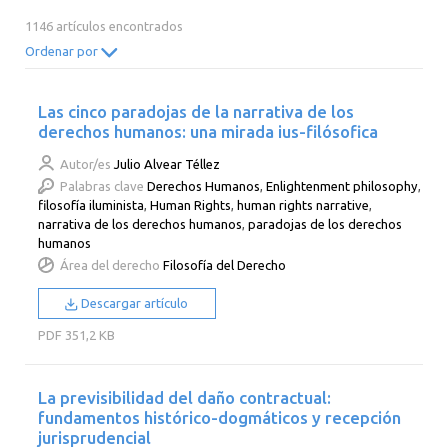
2014
2013
2012
2011
1146 artículos encontrados
2010
2009
2008
2007
Ordenar por
2006
2005
2004
2003
Las cinco paradojas de la narrativa de los
2002
2001
2000
derechos humanos: una mirada ius-filósofica
Autor/es
Julio Alvear Téllez
Palabras clave
Derechos Humanos
,
Enlightenment philosophy
,
filosofía iluminista
,
Human Rights
,
human rights narrative
,
narrativa de los derechos humanos
,
paradojas de los derechos
humanos
Área del derecho
Filosofía del Derecho
Descargar artículo
PDF
351,2 KB
La previsibilidad del daño contractual:
fundamentos histórico-dogmáticos y recepción
jurisprudencial