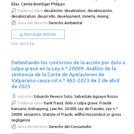
Elías
,
Camila Boettiger Philipps
Palabras clave
desalación
,
desalination
,
desalinización
,
desalinization
,
desarrollo
,
development
,
minería
,
mining
Área del derecho
Derecho Ambiental
Descargar artículo
PDF
467,9 KB
Delimitando los contornos de la acción por dolo o
culpa grave en la Ley n.º 20009. Análisis de la
sentencia de la Corte de Apelaciones de
Valparaíso causa rol n.º 462-2023 de 2 de abril
de 2025
Autor/es
Eduardo Reveco Soto
,
Sebastián Aguayo Rosso
Palabras clave
bank fraud
,
dolo o culpa grave
,
Fraude
bancario
,
kidnapping
,
Law No. 20.009
,
Ley de Fraudes
,
Ley n.º
20009
,
secuestro
,
Statute of frauds
,
willful misconduct or gross
negligence
Área del derecho
Derecho del Consumidor