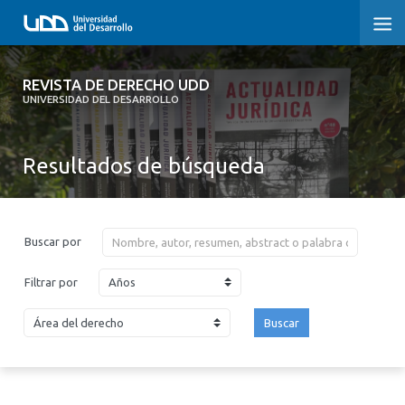
REVISTA DE DERECHO UDD
REVISTA DE DERECHO UDD
UNIVERSIDAD DEL DESARROLLO
INICIO
Resultados de búsqueda
ACERCA DE LA REVISTA
EDICIONES ANTERIORES
Buscar por
CONVOCATORIA
Años
Filtrar por
CONTACTO Y SUSCRIPCIÓN
Buscar
2026
2025
2024
2023
2022
2021
2020
2019
2018
2017
2016
2015