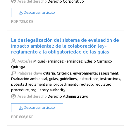
Área del derecho
Derecho Corporativo
Descargar artículo
PDF
729,0 KB
La deslegalización del sistema de evaluación de
impacto ambiental: de la colaboración ley-
reglamento a la obligatoriedad de las guías
Autor/es
Miguel Fernández Fernández
,
Edesio Carrasco
Quiroga
Palabras clave
criteria
,
Criterios
,
environmental assessment
,
Evaluación ambiental
,
guías
,
guidelines
,
instructions
,
instructivos
,
potestad reglamentaria
,
procedimiento reglado
,
regulated
procedure
,
regulatory authority
Área del derecho
Derecho Administrativo
Descargar artículo
PDF
806,8 KB