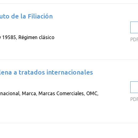
to de la Filiación
y 19585
,
Régimen clásico
PD
lena a tratados internacionales
rnacional
,
Marca
,
Marcas Comerciales
,
OMC
,
PD