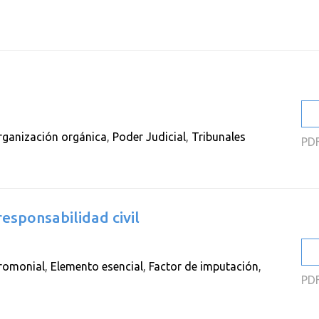
2
2
2
2
2
rganización orgánica
,
Poder Judicial
,
Tribunales
PD
2
esponsabilidad civil
romonial
,
Elemento esencial
,
Factor de imputación
,
PD