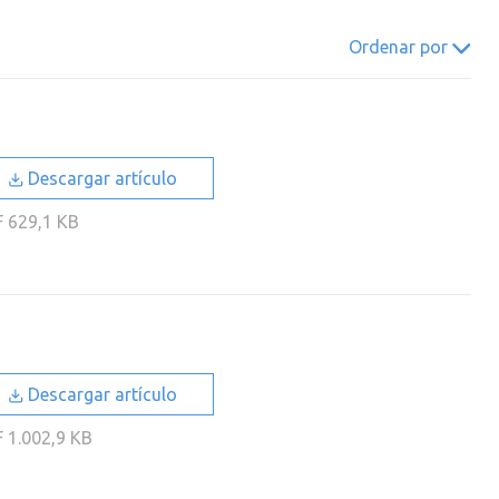
022
2021
2020
2019
Ordenar por
018
2017
2016
2015
014
2013
2012
2011
010
2009
2008
2007
Descargar artículo
006
2005
2004
2003
F
629,1 KB
002
2001
2000
Descargar artículo
F
1.002,9 KB