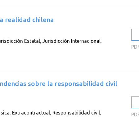
la realidad chilena
urisdicción Estatal
,
Jurisdicción Internacional
,
PD
ndencias sobre la responsabilidad civil
ásica
,
Extracontractual
,
Responsabilidad civil
,
PD