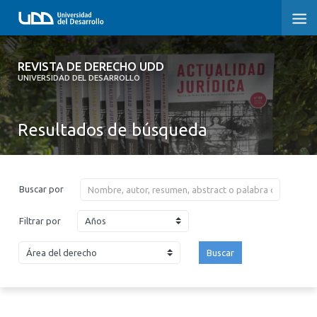
REVISTA DE DERECHO UDD
REVISTA DE DERECHO UDD
UNIVERSIDAD DEL DESARROLLO
INICIO
Resultados de búsqueda
ACERCA DE LA REVISTA
EDICIONES ANTERIORES
Buscar por
CONVOCATORIA
Años
Filtrar por
CONTACTO Y SUSCRIPCIÓN
Buscar
2026
2025
2024
2023
2022
2021
2020
2019
2018
2017
2016
2015