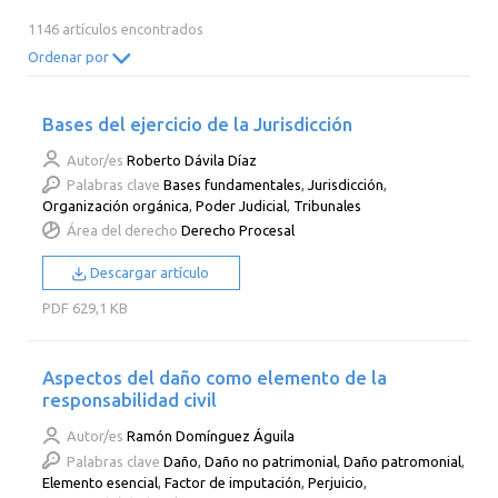
2014
2013
2012
2011
1146 artículos encontrados
2010
2009
2008
2007
Ordenar por
2006
2005
2004
2003
Bases del ejercicio de la Jurisdicción
2002
2001
2000
Autor/es
Roberto Dávila Díaz
Palabras clave
Bases fundamentales
,
Jurisdicción
,
Organización orgánica
,
Poder Judicial
,
Tribunales
Área del derecho
Derecho Procesal
Descargar artículo
PDF
629,1 KB
Aspectos del daño como elemento de la
responsabilidad civil
Autor/es
Ramón Domínguez Águila
Palabras clave
Daño
,
Daño no patrimonial
,
Daño patromonial
,
Elemento esencial
,
Factor de imputación
,
Perjuicio
,