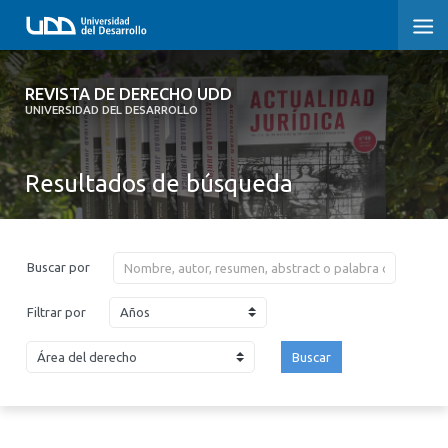
REVISTA DE DERECHO UDD
REVISTA DE DERECHO UDD
UNIVERSIDAD DEL DESARROLLO
INICIO
Resultados de búsqueda
ACERCA DE LA REVISTA
EDICIONES ANTERIORES
Buscar por
CONVOCATORIA
Años
Filtrar por
CONTACTO Y SUSCRIPCIÓN
Buscar
2026
2025
2024
2023
2022
2021
2020
2019
2018
2017
2016
2015