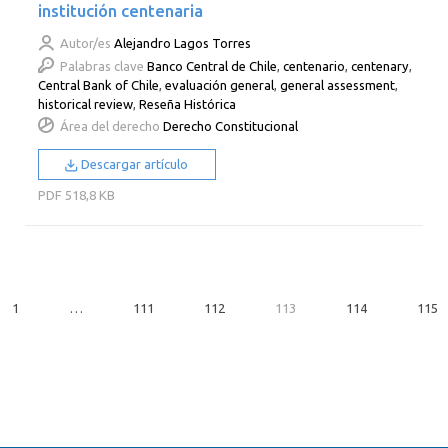
institución centenaria
Autor/es
Alejandro Lagos Torres
Palabras clave
Banco Central de Chile
,
centenario
,
centenary
,
Central Bank of Chile
,
evaluación general
,
general assessment
,
historical review
,
Reseña Histórica
Área del derecho
Derecho Constitucional
Descargar artículo
PDF
518,8 KB
1
…
111
112
113
114
115