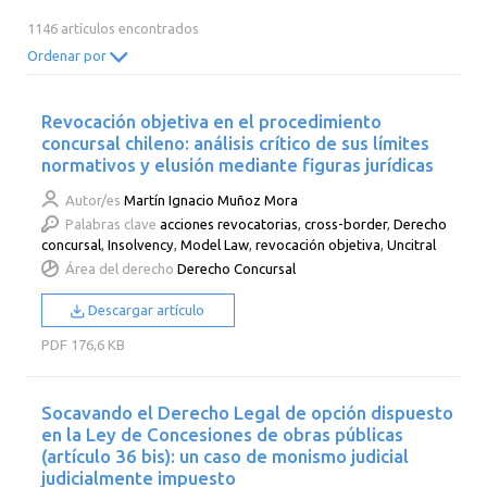
2014
2013
2012
2011
1146 artículos encontrados
2010
2009
2008
2007
Ordenar por
2006
2005
2004
2003
Revocación objetiva en el procedimiento
2002
2001
2000
concursal chileno: análisis crítico de sus límites
normativos y elusión mediante figuras jurídicas
Autor/es
Martín Ignacio Muñoz Mora
Palabras clave
acciones revocatorias
,
cross-border
,
Derecho
concursal
,
Insolvency
,
Model Law
,
revocación objetiva
,
Uncitral
Área del derecho
Derecho Concursal
Descargar artículo
PDF
176,6 KB
Socavando el Derecho Legal de opción dispuesto
en la Ley de Concesiones de obras públicas
(artículo 36 bis): un caso de monismo judicial
judicialmente impuesto