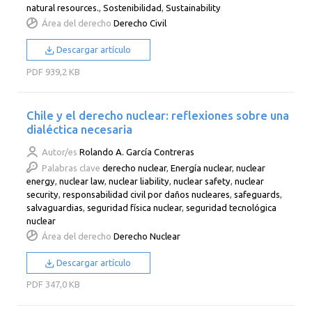
natural resources.
,
Sostenibilidad
,
Sustainability
Área del derecho
Derecho Civil
Descargar artículo
PDF
939,2 KB
Chile y el derecho nuclear: reflexiones sobre una
dialéctica necesaria
Autor/es
Rolando A. García Contreras
Palabras clave
derecho nuclear
,
Energía nuclear
,
nuclear
energy
,
nuclear law
,
nuclear liability
,
nuclear safety
,
nuclear
security
,
responsabilidad civil por daños nucleares
,
safeguards
,
salvaguardias
,
seguridad física nuclear
,
seguridad tecnológica
nuclear
Área del derecho
Derecho Nuclear
Descargar artículo
PDF
347,0 KB