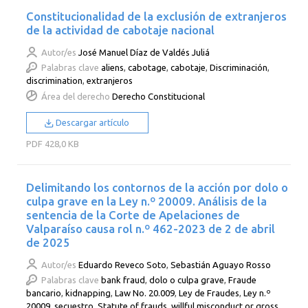
Constitucionalidad de la exclusión de extranjeros
de la actividad de cabotaje nacional
Autor/es
José Manuel Díaz de Valdés Juliá
Palabras clave
aliens
,
cabotage
,
cabotaje
,
Discriminación
,
discrimination
,
extranjeros
Área del derecho
Derecho Constitucional
Descargar artículo
PDF
428,0 KB
Delimitando los contornos de la acción por dolo o
culpa grave en la Ley n.º 20009. Análisis de la
sentencia de la Corte de Apelaciones de
Valparaíso causa rol n.º 462-2023 de 2 de abril
de 2025
Autor/es
Eduardo Reveco Soto
,
Sebastián Aguayo Rosso
Palabras clave
bank fraud
,
dolo o culpa grave
,
Fraude
bancario
,
kidnapping
,
Law No. 20.009
,
Ley de Fraudes
,
Ley n.º
20009
,
secuestro
,
Statute of frauds
,
willful misconduct or gross