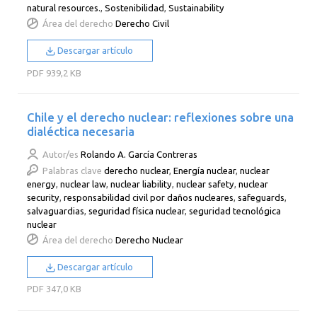
natural resources.
,
Sostenibilidad
,
Sustainability
Área del derecho
Derecho Civil
Descargar artículo
PDF
939,2 KB
Chile y el derecho nuclear: reflexiones sobre una
dialéctica necesaria
Autor/es
Rolando A. García Contreras
Palabras clave
derecho nuclear
,
Energía nuclear
,
nuclear
energy
,
nuclear law
,
nuclear liability
,
nuclear safety
,
nuclear
security
,
responsabilidad civil por daños nucleares
,
safeguards
,
salvaguardias
,
seguridad física nuclear
,
seguridad tecnológica
nuclear
Área del derecho
Derecho Nuclear
Descargar artículo
PDF
347,0 KB