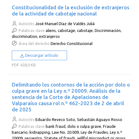
Constitucionalidad de la exclusión de extranjeros
de la actividad de cabotaje nacional
Autor/es
José Manuel Díaz de Valdés Juliá
Palabras clave
aliens
,
cabotage
,
cabotaje
,
Discriminación
,
discrimination
,
extranjeros
Área del derecho
Derecho Constitucional
Descargar artículo
PDF
428,0 KB
Delimitando los contornos de la acción por dolo o
culpa grave en la Ley n.º 20009. Análisis de la
sentencia de la Corte de Apelaciones de
Valparaíso causa rol n.º 462-2023 de 2 de abril
de 2025
Autor/es
Eduardo Reveco Soto
,
Sebastián Aguayo Rosso
Palabras clave
bank fraud
,
dolo o culpa grave
,
Fraude
bancario
,
kidnapping
,
Law No. 20.009
,
Ley de Fraudes
,
Ley n.º
20009
,
secuestro
,
Statute of frauds
,
willful misconduct or gross