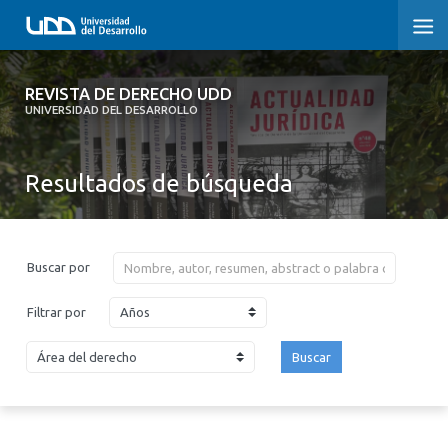
REVISTA DE DERECHO UDD
REVISTA DE DERECHO UDD
UNIVERSIDAD DEL DESARROLLO
INICIO
Resultados de búsqueda
ACERCA DE LA REVISTA
EDICIONES ANTERIORES
Buscar por
CONVOCATORIA
Años
Filtrar por
CONTACTO Y SUSCRIPCIÓN
Buscar
2026
2025
2024
2023
2022
2021
2020
2019
2018
2017
2016
2015