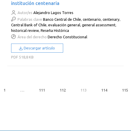
institución centenaria
Autor/es
Alejandro Lagos Torres
Palabras clave
Banco Central de Chile
,
centenario
,
centenary
,
Central Bank of Chile
,
evaluación general
,
general assessment
,
historical review
,
Reseña Histórica
Área del derecho
Derecho Constitucional
Descargar artículo
PDF
518,8 KB
1
…
111
112
113
114
115