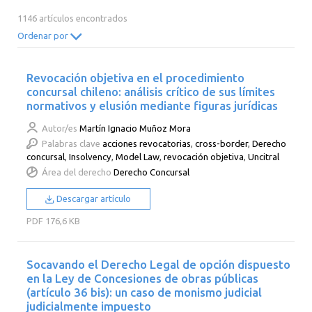
2014
2013
2012
2011
1146 artículos encontrados
2010
2009
2008
2007
Ordenar por
2006
2005
2004
2003
Revocación objetiva en el procedimiento
2002
2001
2000
concursal chileno: análisis crítico de sus límites
normativos y elusión mediante figuras jurídicas
Autor/es
Martín Ignacio Muñoz Mora
Palabras clave
acciones revocatorias
,
cross-border
,
Derecho
concursal
,
Insolvency
,
Model Law
,
revocación objetiva
,
Uncitral
Área del derecho
Derecho Concursal
Descargar artículo
PDF
176,6 KB
Socavando el Derecho Legal de opción dispuesto
en la Ley de Concesiones de obras públicas
(artículo 36 bis): un caso de monismo judicial
judicialmente impuesto