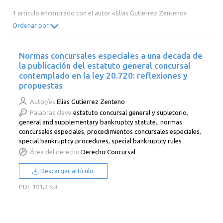
2014
2013
2012
2011
1 artículo encontrado con el autor «Elias Gutierrez Zenteno»
2010
2009
2008
2007
Ordenar por
2006
2005
2004
2003
Normas concursales especiales a una decada de
2002
2001
2000
la publicación del estatuto general concursal
contemplado en la ley 20.720: reflexiones y
propuestas
Autor/es
Elias Gutierrez Zenteno
Palabras clave
estatuto concursal general y supletorio
,
general and supplementary bankruptcy statute.
,
normas
concursales especiales
,
procedimientos concursales especiales
,
special bankruptcy procedures
,
special bankruptcy rules
Área del derecho
Derecho Concursal
Descargar artículo
PDF
191,2 KB