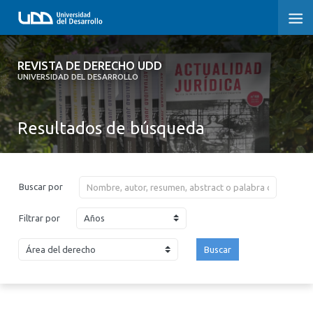
REVISTA DE DERECHO UDD
REVISTA DE DERECHO UDD
UNIVERSIDAD DEL DESARROLLO
INICIO
Resultados de búsqueda
ACERCA DE LA REVISTA
EDICIONES ANTERIORES
Buscar por
CONVOCATORIA
Años
Filtrar por
CONTACTO Y SUSCRIPCIÓN
Buscar
2026
2025
2024
2023
2022
2021
2020
2019
2018
2017
2016
2015