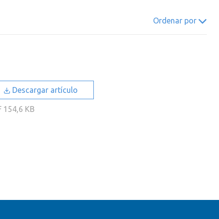
022
2021
2020
2019
Ordenar por
018
2017
2016
2015
014
2013
2012
2011
010
2009
2008
2007
006
2005
2004
2003
Descargar artículo
002
2001
2000
F
154,6 KB