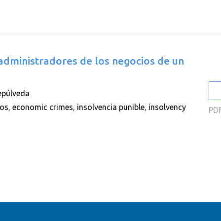
2
2
2
 administradores de los negocios de un
2
2
epúlveda
2
cos
,
economic crimes
,
insolvencia punible
,
insolvency
PD