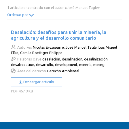
2014
2013
2012
2011
1 artículo encontrado con el autor «José Manuel Tagle»
2010
2009
2008
2007
Ordenar por
2006
2005
2004
2003
Desalación: desafíos para unir la minería, la
2002
2001
2000
agricultura y el desarrollo comunitario
Autor/es
Nicolás Eyzaguirre
,
José Manuel Tagle
,
Luis Miguel
Elías
,
Camila Boettiger Philipps
Palabras clave
desalación
,
desalination
,
desalinización
,
desalinization
,
desarrollo
,
development
,
minería
,
mining
Área del derecho
Derecho Ambiental
Descargar artículo
PDF
467,9 KB