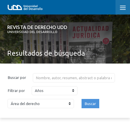
REVISTA DE DERECHO UDD
REVISTA DE DERECHO UDD
UNIVERSIDAD DEL DESARROLLO
INICIO
Resultados de búsqueda
ACERCA DE LA REVISTA
EDICIONES ANTERIORES
Buscar por
CONVOCATORIA
Años
Filtrar por
CONTACTO Y SUSCRIPCIÓN
Buscar
2026
2025
2024
2023
2022
2021
2020
2019
2018
2017
2016
2015