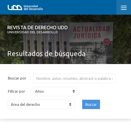
REVISTA DE DERECHO UDD
REVISTA DE DERECHO UDD
UNIVERSIDAD DEL DESARROLLO
INICIO
Resultados de búsqueda
ACERCA DE LA REVISTA
EDICIONES ANTERIORES
Buscar por
CONVOCATORIA
Años
Filtrar por
CONTACTO Y SUSCRIPCIÓN
Buscar
2026
2025
2024
2023
2022
2021
2020
2019
2018
2017
2016
2015