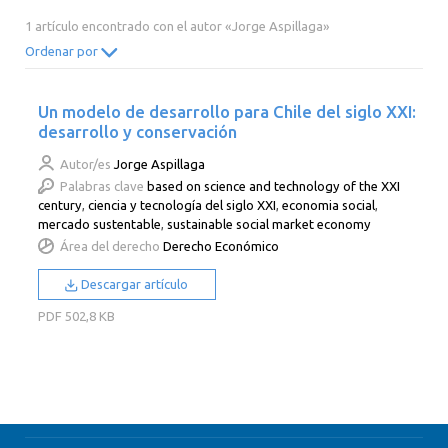
2014
2013
2012
2011
1 artículo encontrado con el autor «Jorge Aspillaga»
2010
2009
2008
2007
Ordenar por
2006
2005
2004
2003
Un modelo de desarrollo para Chile del siglo XXI:
2002
2001
2000
desarrollo y conservación
Autor/es
Jorge Aspillaga
Palabras clave
based on science and technology of the XXI
century
,
ciencia y tecnología del siglo XXI
,
economia social
,
mercado sustentable
,
sustainable social market economy
Área del derecho
Derecho Económico
Descargar artículo
PDF
502,8 KB