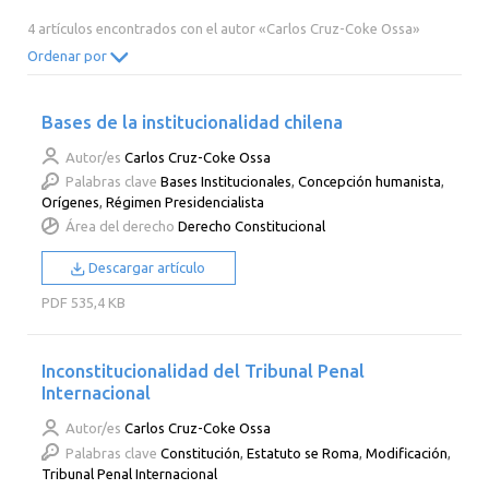
2014
2013
2012
2011
4 artículos encontrados con el autor «Carlos Cruz-Coke Ossa»
2010
2009
2008
2007
Ordenar por
2006
2005
2004
2003
Bases de la institucionalidad chilena
2002
2001
2000
Autor/es
Carlos Cruz-Coke Ossa
Palabras clave
Bases Institucionales
,
Concepción humanista
,
Orígenes
,
Régimen Presidencialista
Área del derecho
Derecho Constitucional
Descargar artículo
PDF
535,4 KB
Inconstitucionalidad del Tribunal Penal
Internacional
Autor/es
Carlos Cruz-Coke Ossa
Palabras clave
Constitución
,
Estatuto se Roma
,
Modificación
,
Tribunal Penal Internacional