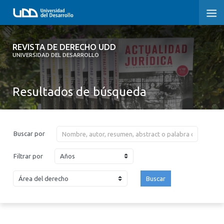
REVISTA DE DERECHO UDD
REVISTA DE DERECHO UDD
UNIVERSIDAD DEL DESARROLLO
INICIO
Resultados de búsqueda
ACERCA DE LA REVISTA
EDICIONES ANTERIORES
Buscar por
CONVOCATORIA
Años
Filtrar por
CONTACTO Y SUSCRIPCIÓN
Buscar
2026
2025
2024
2023
2022
2021
2020
2019
2018
2017
2016
2015